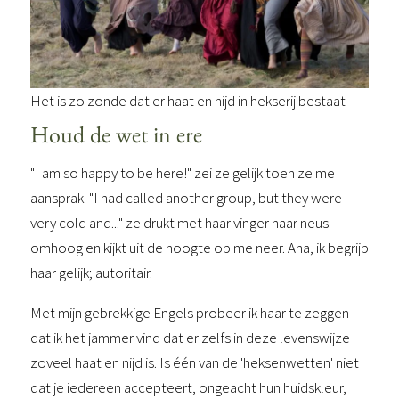
Het is zo zonde dat er haat en nijd in hekserij bestaat
Houd de wet in ere
"I am so happy to be here!" zei ze gelijk toen ze me
aansprak. "I had called another group, but they were
very cold and..." ze drukt met haar vinger haar neus
omhoog en kijkt uit de hoogte op me neer. Aha, ik begrijp
haar gelijk; autoritair.
Met mijn gebrekkige Engels probeer ik haar te zeggen
dat ik het jammer vind dat er zelfs in deze levenswijze
zoveel haat en nijd is. Is één van de 'heksenwetten' niet
dat je iedereen accepteert, ongeacht hun huidskleur,