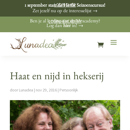
LOGIN SHOP
1 september start de Herfst Seizoenscursus!
Zet jezelf nu op de interesselijst →
LOGIN HEXCADEMY
Ben je al leerling aan de Hexcademy?
Log dan
hier
in! →
Haat en nijd in hekserij
door
Lunadea
|
nov 29, 2016
|
Persoonlijk