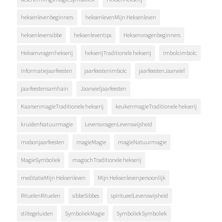
heksenlevenbeginners
heksenlevenMijn Heksenleven
heksenlevensibbe
heksenleventips
Heksenvragenbeginners
Heksenvragenhekserij
hekserijTraditionele hekserij
imbolcimbolc
informatiejaarfeesten
jaarfeestenimbolc
jaarfeestenJaarwiel
jaarfeestensamhain
Jaarwieljaarfeesten
KaarsenmagieTraditionele hekserij
keukenmagieTraditionele hekserij
kruidenNatuurmagie
LevensvragenLevenswijsheid
mabonjaarfeesten
magieMagie
magieNatuurmagie
MagieSymboliek
magischTraditionele hekserij
meditatieMijn Heksenleven
Mijn Heksenlevenpersoonlijk
RituelenRituelen
sibbeSibbes
spiritueelLevenswijsheid
stiltegeluiden
SymboliekMagie
SymboliekSymboliek