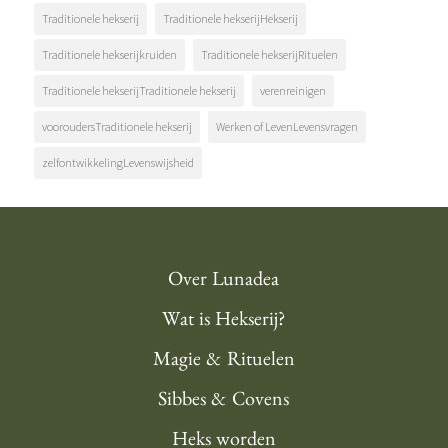
Traditionele hekserij
Traditionele hekserijHekserij
Traditionele hekserijkruiden
Traditionele hekserijRituelen
Traditionele hekserijTraditionele hekserij
verenreinigen
vooroudersTraditionele hekserij
Werken of LevenLevensvragen
zelfontwikkelingLevenswijsheid
Over Lunadea
Wat is Hekserij?
Magie & Rituelen
Sibbes & Covens
Heks worden