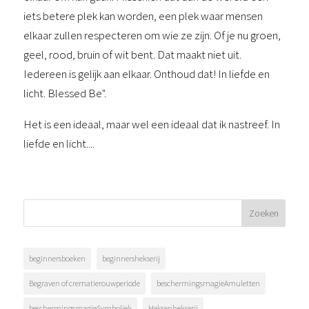
iets betere plek kan worden, een plek waar mensen
elkaar zullen respecteren om wie ze zijn. Of je nu groen,
geel, rood, bruin of wit bent. Dat maakt niet uit.
Iedereen is gelijk aan elkaar. Onthoud dat! In liefde en
licht. Blessed Be".
Het is een ideaal, maar wel een ideaal dat ik nastreef. In
liefde en licht....
beginnersboeken
beginnershekserij
Begraven of crematierouwperiode
beschermingsmagieAmuletten
beschermingsmagieSymboliek
Heksenhekserij