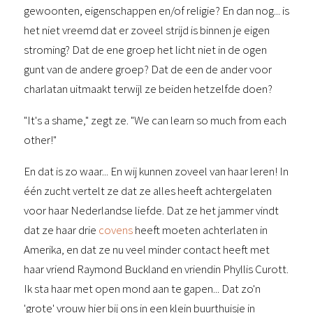
gewoonten, eigenschappen en/of religie? En dan nog... is
het niet vreemd dat er zoveel strijd is binnen je eigen
stroming? Dat de ene groep het licht niet in de ogen
gunt van de andere groep? Dat de een de ander voor
charlatan uitmaakt terwijl ze beiden hetzelfde doen?
"It's a shame," zegt ze. "We can learn so much from each
other!"
En dat is zo waar... En wij kunnen zoveel van haar leren! In
één zucht vertelt ze dat ze alles heeft achtergelaten
voor haar Nederlandse liefde. Dat ze het jammer vindt
dat ze haar drie
covens
heeft moeten achterlaten in
Amerika, en dat ze nu veel minder contact heeft met
haar vriend Raymond Buckland en vriendin Phyllis Curott.
Ik sta haar met open mond aan te gapen... Dat zo'n
'grote' vrouw hier bij ons in een klein buurthuisje in