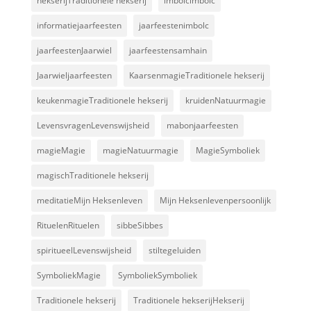
hekserijTraditionele hekserij
imbolcimbolc
informatiejaarfeesten
jaarfeestenimbolc
jaarfeestenJaarwiel
jaarfeestensamhain
Jaarwieljaarfeesten
KaarsenmagieTraditionele hekserij
keukenmagieTraditionele hekserij
kruidenNatuurmagie
LevensvragenLevenswijsheid
mabonjaarfeesten
magieMagie
magieNatuurmagie
MagieSymboliek
magischTraditionele hekserij
meditatieMijn Heksenleven
Mijn Heksenlevenpersoonlijk
RituelenRituelen
sibbeSibbes
spiritueelLevenswijsheid
stiltegeluiden
SymboliekMagie
SymboliekSymboliek
Traditionele hekserij
Traditionele hekserijHekserij