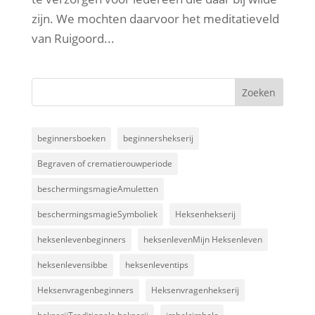
zijn. We mochten daarvoor het meditatieveld
van Ruigoord...
beginnersboeken
beginnershekserij
Begraven of crematierouwperiode
beschermingsmagieAmuletten
beschermingsmagieSymboliek
Heksenhekserij
heksenlevenbeginners
heksenlevenMijn Heksenleven
heksenlevensibbe
heksenleventips
Heksenvragenbeginners
Heksenvragenhekserij