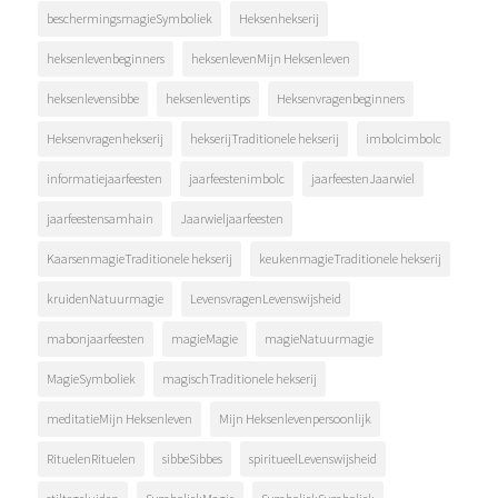
beschermingsmagieSymboliek
Heksenhekserij
heksenlevenbeginners
heksenlevenMijn Heksenleven
heksenlevensibbe
heksenleventips
Heksenvragenbeginners
Heksenvragenhekserij
hekserijTraditionele hekserij
imbolcimbolc
informatiejaarfeesten
jaarfeestenimbolc
jaarfeestenJaarwiel
jaarfeestensamhain
Jaarwieljaarfeesten
KaarsenmagieTraditionele hekserij
keukenmagieTraditionele hekserij
kruidenNatuurmagie
LevensvragenLevenswijsheid
mabonjaarfeesten
magieMagie
magieNatuurmagie
MagieSymboliek
magischTraditionele hekserij
meditatieMijn Heksenleven
Mijn Heksenlevenpersoonlijk
RituelenRituelen
sibbeSibbes
spiritueelLevenswijsheid