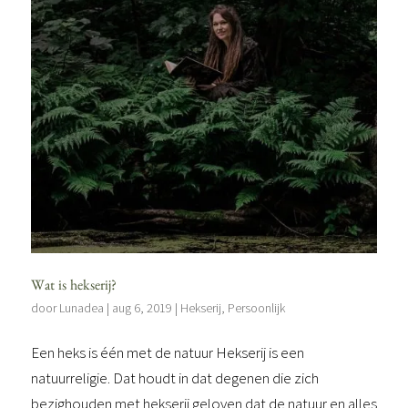
Wat is hekserij?
door
Lunadea
|
aug 6, 2019
|
Hekserij
,
Persoonlijk
Een heks is één met de natuur Hekserij is een
natuurreligie. Dat houdt in dat degenen die zich
bezighouden met hekserij geloven dat de natuur en alles