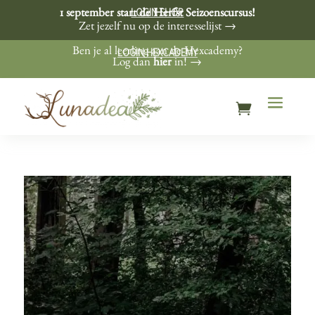
LOGIN SHOP
1 september start de Herfst Seizoenscursus!
Zet jezelf nu op de interesselijst →
LOGIN HEXCADEMY
Ben je al leerling aan de Hexcademy?
Log dan
hier
in! →