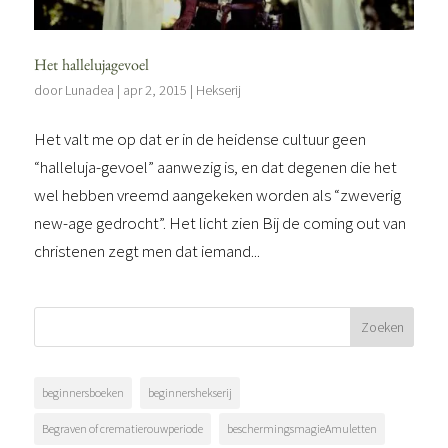
Het hallelujagevoel
door
Lunadea
|
apr 2, 2015
|
Hekserij
Het valt me op dat er in de heidense cultuur geen
“halleluja-gevoel” aanwezig is, en dat degenen die het
wel hebben vreemd aangekeken worden als “zweverig
new-age gedrocht”. Het licht zien Bij de coming out van
christenen zegt men dat iemand...
beginnersboeken
beginnershekserij
Begraven of crematierouwperiode
beschermingsmagieAmuletten