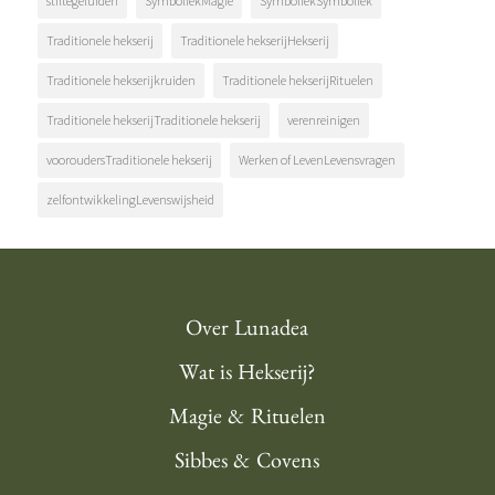
stiltegeluiden
SymboliekMagie
SymboliekSymboliek
Traditionele hekserij
Traditionele hekserijHekserij
Traditionele hekserijkruiden
Traditionele hekserijRituelen
Traditionele hekserijTraditionele hekserij
verenreinigen
vooroudersTraditionele hekserij
Werken of LevenLevensvragen
zelfontwikkelingLevenswijsheid
Over Lunadea
Wat is Hekserij?
Magie & Rituelen
Sibbes & Covens