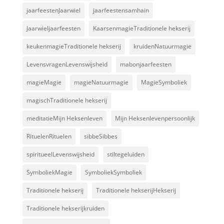
jaarfeestenJaarwiel
jaarfeestensamhain
Jaarwieljaarfeesten
KaarsenmagieTraditionele hekserij
keukenmagieTraditionele hekserij
kruidenNatuurmagie
LevensvragenLevenswijsheid
mabonjaarfeesten
magieMagie
magieNatuurmagie
MagieSymboliek
magischTraditionele hekserij
meditatieMijn Heksenleven
Mijn Heksenlevenpersoonlijk
RituelenRituelen
sibbeSibbes
spiritueelLevenswijsheid
stiltegeluiden
SymboliekMagie
SymboliekSymboliek
Traditionele hekserij
Traditionele hekserijHekserij
Traditionele hekserijkruiden