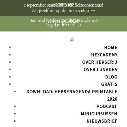
LOGIN SHOP
1 september start de Herfst Seizoenscursus!
Zet jezelf nu op de interesselijst →
LOGIN HEXCADEMY
Ben je al leerling aan de Hexcademy?
Log dan
hier
in! →
HOME
HEXCADEMY
OVER HEKSERIJ
OVER LUNADEA
BLOG
GRATIS
DOWNLOAD: HEKSENAGENDA PRINTABLE
2026
PODCAST
MINICURSUSSEN
NIEUWSBRIEF