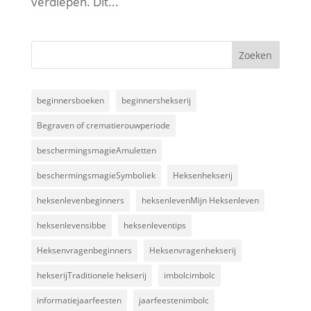
verdiepen. Dit...
beginnersboeken
beginnershekserij
Begraven of crematierouwperiode
beschermingsmagieAmuletten
beschermingsmagieSymboliek
Heksenhekserij
heksenlevenbeginners
heksenlevenMijn Heksenleven
heksenlevensibbe
heksenleventips
Heksenvragenbeginners
Heksenvragenhekserij
hekserijTraditionele hekserij
imbolcimbolc
informatiejaarfeesten
jaarfeestenimbolc