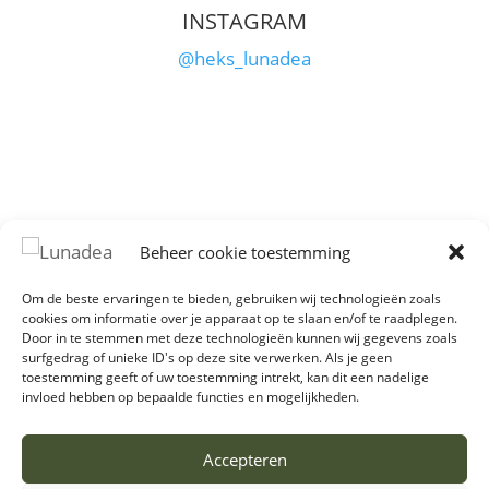
INSTAGRAM
@heks_lunadea
Beheer cookie toestemming
Copyright © 2003 - 2026 Lunadea // Alle
rechten voorbehouden // Alle content is door
Om de beste ervaringen te bieden, gebruiken wij technologieën zoals
cookies om informatie over je apparaat op te slaan en/of te raadplegen.
Lunadea gemaakt en geschreven, dit
Door in te stemmen met deze technologieën kunnen wij gegevens zoals
'overnemen' zonder toestemming en zonder
surfgedrag of unieke ID's op deze site verwerken. Als je geen
toestemming geeft of uw toestemming intrekt, kan dit een nadelige
naamsvermelding is dan ook niet toegestaan
invloed hebben op bepaalde functies en mogelijkheden.
//
Algemene Voorwaarden
//
Privacyverklaring
//
Cookiebeleid
// Fotografie
Accepteren
door
Kerdwin
,
Hanna Geels
&
Landa