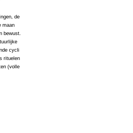
ringen, de
de maan
an bewust.
uurlijke
nde cycli
 rituelen
en (volle