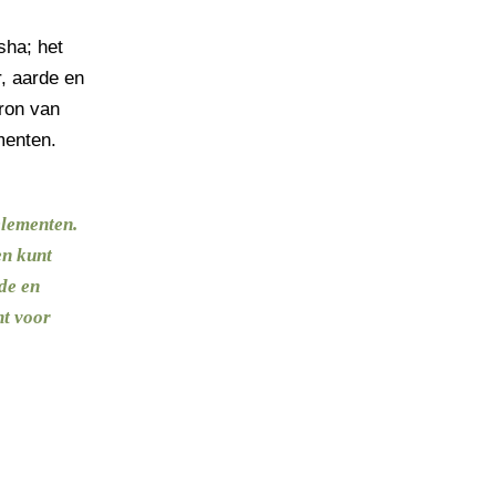
sha; het
r, aarde en
bron van
menten.
elementen.
en kunt
fde en
ht voor
n