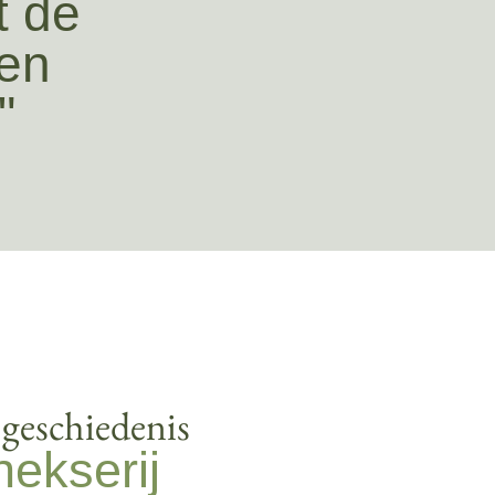
t de
een
"
 geschiedenis
hekserij