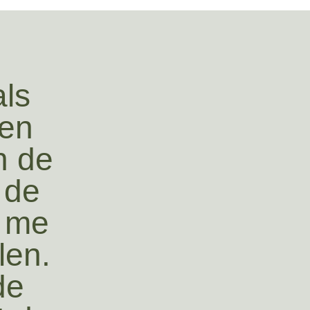
als
den
in de
 de
k me
len.
de