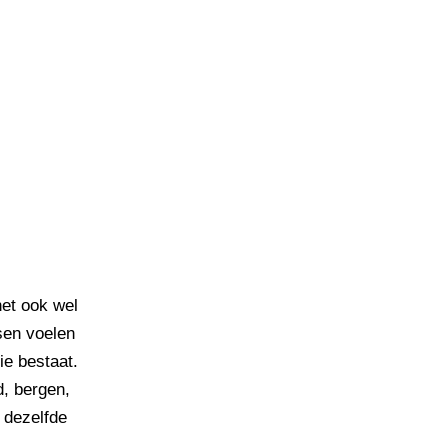
het ook wel
ksen voelen
ie bestaat.
d, bergen,
n dezelfde