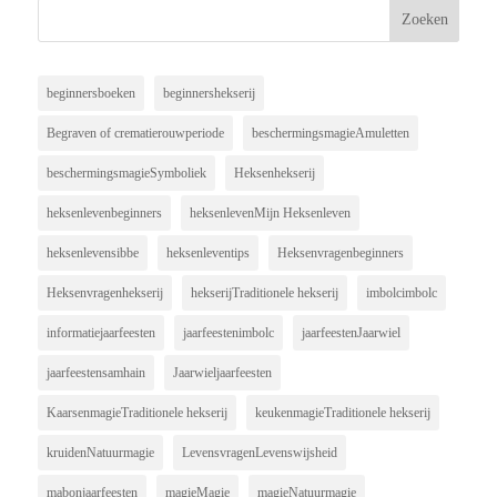
beginnersboeken
beginnershekserij
Begraven of crematierouwperiode
beschermingsmagieAmuletten
beschermingsmagieSymboliek
Heksenhekserij
heksenlevenbeginners
heksenlevenMijn Heksenleven
heksenlevensibbe
heksenleventips
Heksenvragenbeginners
Heksenvragenhekserij
hekserijTraditionele hekserij
imbolcimbolc
informatiejaarfeesten
jaarfeestenimbolc
jaarfeestenJaarwiel
jaarfeestensamhain
Jaarwieljaarfeesten
KaarsenmagieTraditionele hekserij
keukenmagieTraditionele hekserij
kruidenNatuurmagie
LevensvragenLevenswijsheid
mabonjaarfeesten
magieMagie
magieNatuurmagie