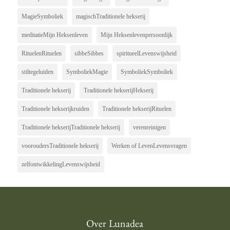
MagieSymboliek
magischTraditionele hekserij
meditatieMijn Heksenleven
Mijn Heksenlevenpersoonlijk
RituelenRituelen
sibbeSibbes
spiritueelLevenswijsheid
stiltegeluiden
SymboliekMagie
SymboliekSymboliek
Traditionele hekserij
Traditionele hekserijHekserij
Traditionele hekserijkruiden
Traditionele hekserijRituelen
Traditionele hekserijTraditionele hekserij
verenreinigen
vooroudersTraditionele hekserij
Werken of LevenLevensvragen
zelfontwikkelingLevenswijsheid
Over Lunadea