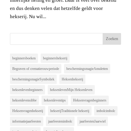
innerlijke heling en groei. Daar is veel over bekend
en dus denken velen dat hetzelfde geldt voor
hekserij. Nu wil...
beginnersboeken
beginnershekserij
Begraven of crematierouwperiode
beschermingsmagieAmuletten
beschermingsmagieSymboliek
Heksenhekserij
heksenlevenbeginners
heksenlevenMijn Heksenleven
heksenlevensibbe
heksenleventips
Heksenvragenbeginners
Heksenvragenhekserij
hekserijTraditionele hekserij
imbolcimbolc
informatiejaarfeesten
jaarfeestenimbolc
jaarfeestenJaarwiel