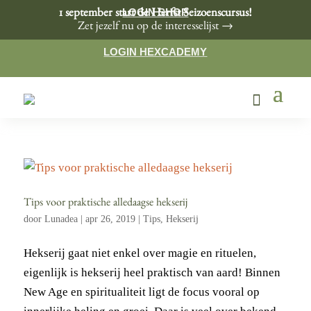
LOGIN SHOP
1 september start de Herfst Seizoenscursus!
Zet jezelf nu op de interesselijst →
LOGIN HEXCADEMY
Tips voor praktische alledaagse hekserij
door
Lunadea
|
apr 26, 2019
|
Tips
,
Hekserij
Hekserij gaat niet enkel over magie en rituelen,
eigenlijk is hekserij heel praktisch van aard! Binnen
New Age en spiritualiteit ligt de focus vooral op