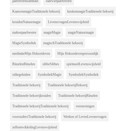
jaarfeestensamhain
Jaarwieljaarfeesten
KaarsenmagieTraditionele hekserij
keukenmagieTraditionele hekserij
kruidenNatuurmagie
LevensvragenLevenswijsheid
mabonjaarfeesten
magieMagie
magieNatuurmagie
MagieSymboliek
magischTraditionele hekserij
meditatieMijn Heksenleven
Mijn Heksenlevenpersoonlijk
RituelenRituelen
sibbeSibbes
spiritueelLevenswijsheid
stiltegeluiden
SymboliekMagie
SymboliekSymboliek
Traditionele hekserij
Traditionele hekserijHekserij
Traditionele hekserijkruiden
Traditionele hekserijRituelen
Traditionele hekserijTraditionele hekserij
verenreinigen
vooroudersTraditionele hekserij
Werken of LevenLevensvragen
zelfontwikkelingLevenswijsheid