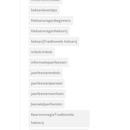
heksenleventips
r
Heksenvragenbeginners
n
Heksenvragenhekserij
hekserijTraditionele hekserij
imbolcimbolc
informatiejaarfeesten
jaarfeestenimbolc
jaarfeestenJaarwiel
jaarfeestensamhain
Jaarwieljaarfeesten
KaarsenmagieTraditionele
hekserij