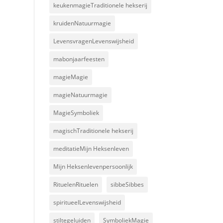
keukenmagieTraditionele hekserij
kruidenNatuurmagie
LevensvragenLevenswijsheid
mabonjaarfeesten
magieMagie
magieNatuurmagie
MagieSymboliek
magischTraditionele hekserij
meditatieMijn Heksenleven
Mijn Heksenlevenpersoonlijk
RituelenRituelen
sibbeSibbes
spiritueelLevenswijsheid
stiltegeluiden
SymboliekMagie