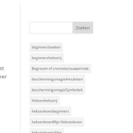
beginnersboeken
beginnershekserij
et
Begraven of crematierouwperiode
eer
beschermingsmagieAmuletten
beschermingsmagieSymboliek
Heksenhekserij
heksenlevenbeginners
heksenlevenMijn Heksenleven
heksenlevensibbe