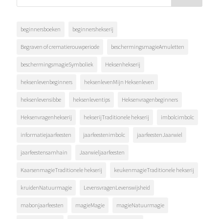
beginnersboeken
beginnershekserij
Begraven of crematierouwperiode
beschermingsmagieAmuletten
beschermingsmagieSymboliek
Heksenhekserij
heksenlevenbeginners
heksenlevenMijn Heksenleven
heksenlevensibbe
heksenleventips
Heksenvragenbeginners
Heksenvragenhekserij
hekserijTraditionele hekserij
imbolcimbolc
informatiejaarfeesten
jaarfeestenimbolc
jaarfeestenJaarwiel
jaarfeestensamhain
Jaarwieljaarfeesten
KaarsenmagieTraditionele hekserij
keukenmagieTraditionele hekserij
kruidenNatuurmagie
LevensvragenLevenswijsheid
mabonjaarfeesten
magieMagie
magieNatuurmagie