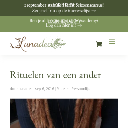
LOGIN SHOP
1 september start de Herfst Seizoenscursus!
Zet jezelf nu op de interesselijst →
LOGIN HEXCADEMY
Ben je al leerling aan de Hexcademy?
Log dan
hier
in! →
Rituelen van een ander
door
Lunadea
|
sep 6, 2016
|
Rituelen
,
Persoonlijk