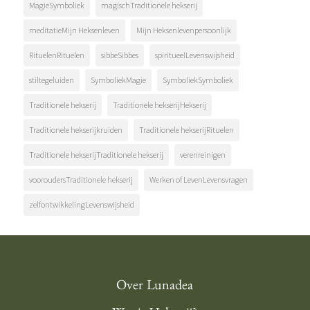
MagieSymboliek
magischTraditionele hekserij
meditatieMijn Heksenleven
Mijn Heksenlevenpersoonlijk
RituelenRituelen
sibbeSibbes
spiritueelLevenswijsheid
stiltegeluiden
SymboliekMagie
SymboliekSymboliek
Traditionele hekserij
Traditionele hekserijHekserij
Traditionele hekserijkruiden
Traditionele hekserijRituelen
Traditionele hekserijTraditionele hekserij
verenreinigen
vooroudersTraditionele hekserij
Werken of LevenLevensvragen
zelfontwikkelingLevenswijsheid
Over Lunadea