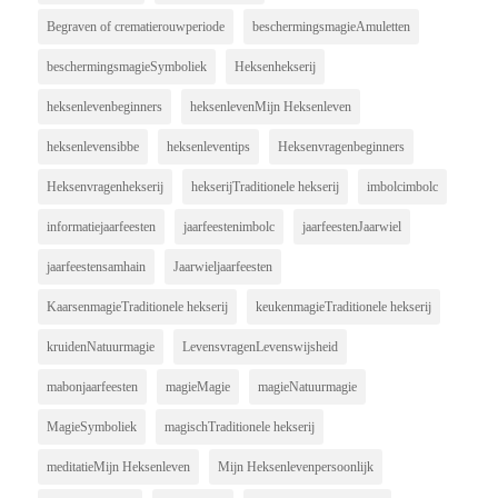
Begraven of crematierouwperiode
beschermingsmagieAmuletten
beschermingsmagieSymboliek
Heksenhekserij
heksenlevenbeginners
heksenlevenMijn Heksenleven
heksenlevensibbe
heksenleventips
Heksenvragenbeginners
Heksenvragenhekserij
hekserijTraditionele hekserij
imbolcimbolc
informatiejaarfeesten
jaarfeestenimbolc
jaarfeestenJaarwiel
jaarfeestensamhain
Jaarwieljaarfeesten
KaarsenmagieTraditionele hekserij
keukenmagieTraditionele hekserij
kruidenNatuurmagie
LevensvragenLevenswijsheid
mabonjaarfeesten
magieMagie
magieNatuurmagie
MagieSymboliek
magischTraditionele hekserij
meditatieMijn Heksenleven
Mijn Heksenlevenpersoonlijk