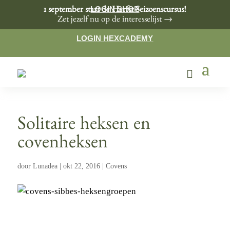
LOGIN SHOP
1 september start de Herfst Seizoenscursus!
Zet jezelf nu op de interesselijst →
LOGIN HEXCADEMY
Solitaire heksen en
covenheksen
door
Lunadea
|
okt 22, 2016
|
Covens