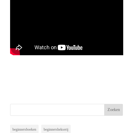
beginnersboeken
beginnershekserij