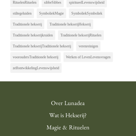
RituelenRituelen
sibbeSibbes
spiritueelLevenswijsheid
stiltegeluiden
SymboliekMagie
SymboliekSymboliek
Traditionele hekserij
Traditionele hekserijHekserij
Traditionele hekserijkruiden
Traditionele hekserijRituelen
Traditionele hekserijTraditionele hekserij
verenreinigen
vooroudersTraditionele hekserij
Werken of LevenLevensvragen
zelfontwikkelingLevenswijsheid
Over Lunadea
Wat is Hekserij?
Magie & Rituelen