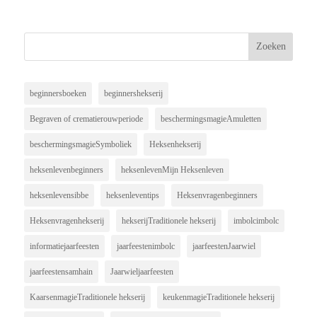
beginnersboeken
beginnershekserij
Begraven of crematierouwperiode
beschermingsmagieAmuletten
beschermingsmagieSymboliek
Heksenhekserij
heksenlevenbeginners
heksenlevenMijn Heksenleven
heksenlevensibbe
heksenleventips
Heksenvragenbeginners
Heksenvragenhekserij
hekserijTraditionele hekserij
imbolcimbolc
informatiejaarfeesten
jaarfeestenimbolc
jaarfeestenJaarwiel
jaarfeestensamhain
Jaarwieljaarfeesten
KaarsenmagieTraditionele hekserij
keukenmagieTraditionele hekserij