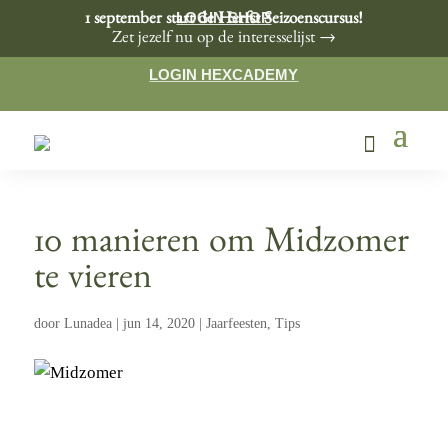
LOGIN SHOP
1 september start de Herfst Seizoenscursus!
Zet jezelf nu op de interesselijst →
LOGIN HEXCADEMY
10 manieren om Midzomer
te vieren
door
Lunadea
|
jun 14, 2020
|
Jaarfeesten
,
Tips