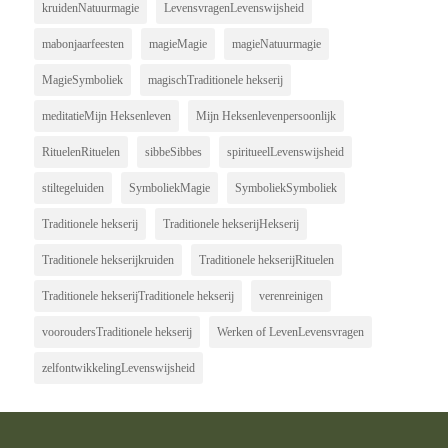
kruidenNatuurmagie
LevensvragenLevenswijsheid
mabonjaarfeesten
magieMagie
magieNatuurmagie
MagieSymboliek
magischTraditionele hekserij
meditatieMijn Heksenleven
Mijn Heksenlevenpersoonlijk
RituelenRituelen
sibbeSibbes
spiritueelLevenswijsheid
stiltegeluiden
SymboliekMagie
SymboliekSymboliek
Traditionele hekserij
Traditionele hekserijHekserij
Traditionele hekserijkruiden
Traditionele hekserijRituelen
Traditionele hekserijTraditionele hekserij
verenreinigen
vooroudersTraditionele hekserij
Werken of LevenLevensvragen
zelfontwikkelingLevenswijsheid