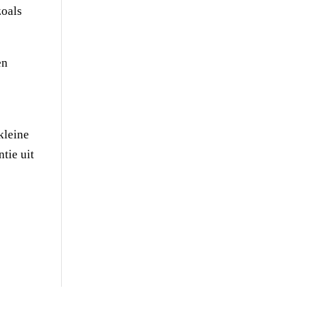
zoals
en
kleine
tie uit