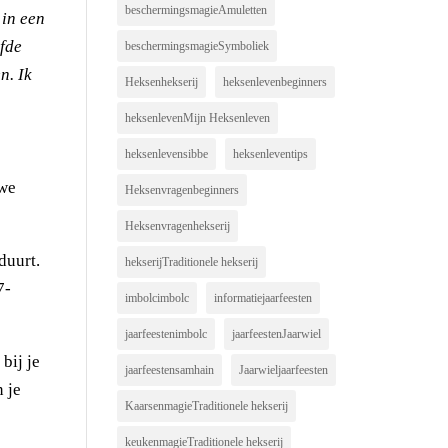
beschermingsmagieAmuletten
 in een
lfde
beschermingsmagieSymboliek
n. Ik
Heksenhekserij
heksenlevenbeginners
heksenlevenMijn Heksenleven
heksenlevensibbe
heksenleventips
uwe
Heksenvragenbeginners
Heksenvragenhekserij
duurt.
hekserijTraditionele hekserij
7-
imbolcimbolc
informatiejaarfeesten
jaarfeestenimbolc
jaarfeestenJaarwiel
bij je
jaarfeestensamhain
Jaarwieljaarfeesten
 je
KaarsenmagieTraditionele hekserij
keukenmagieTraditionele hekserij