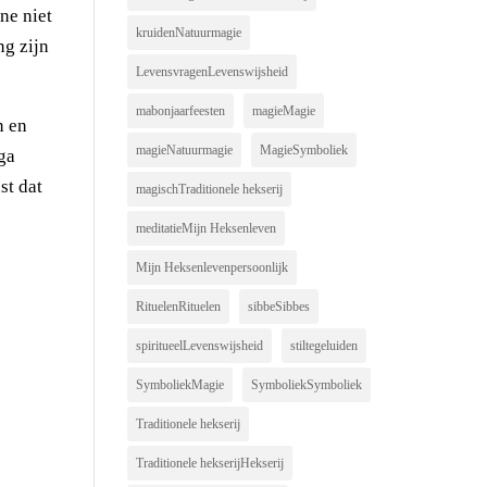
ne niet
kruidenNatuurmagie
ng zijn
LevensvragenLevenswijsheid
mabonjaarfeesten
magieMagie
n en
magieNatuurmagie
MagieSymboliek
ga
st dat
magischTraditionele hekserij
meditatieMijn Heksenleven
Mijn Heksenlevenpersoonlijk
RituelenRituelen
sibbeSibbes
spiritueelLevenswijsheid
stiltegeluiden
SymboliekMagie
SymboliekSymboliek
Traditionele hekserij
Traditionele hekserijHekserij