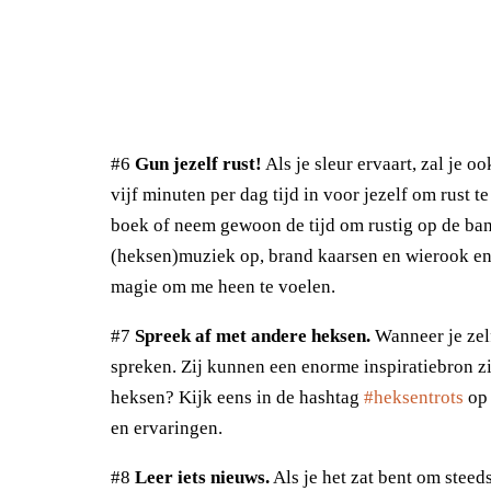
#6
Gun jezelf rust!
Als je sleur ervaart, zal je o
vijf minuten per dag tijd in voor jezelf om rust t
boek of neem gewoon de tijd om rustig op de bank
(heksen)muziek op, brand kaarsen en wierook en v
magie om me heen te voelen.
#7
Spreek af met andere heksen.
Wanneer je zelf
spreken. Zij kunnen een enorme inspiratiebron z
heksen? Kijk eens in de hashtag
#heksentrots
op 
en ervaringen.
#8
Leer iets nieuws.
Als je het zat bent om steeds