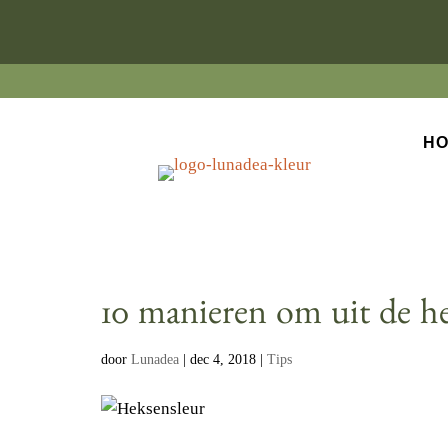
H
10 manieren om uit de h
door
Lunadea
|
dec 4, 2018
|
Tips