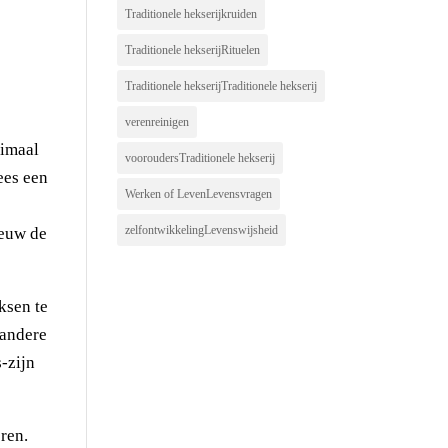
Traditionele hekserijkruiden
Traditionele hekserijRituelen
Traditionele hekserijTraditionele hekserij
verenreinigen
nimaal
vooroudersTraditionele hekserij
ees een
Werken of LevenLevensvragen
zelfontwikkelingLevenswijsheid
ieuw de
ksen te
 andere
-zijn
eren.