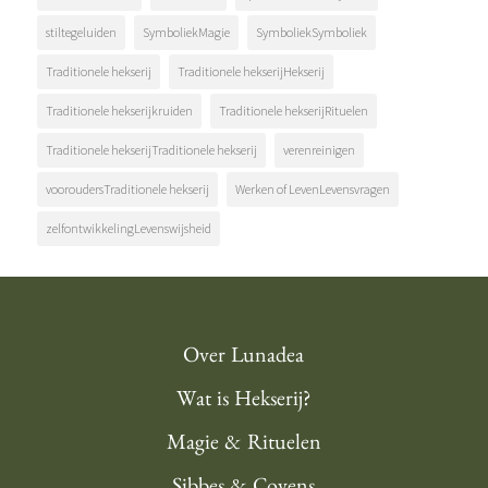
stiltegeluiden
SymboliekMagie
SymboliekSymboliek
Traditionele hekserij
Traditionele hekserijHekserij
Traditionele hekserijkruiden
Traditionele hekserijRituelen
Traditionele hekserijTraditionele hekserij
verenreinigen
vooroudersTraditionele hekserij
Werken of LevenLevensvragen
zelfontwikkelingLevenswijsheid
Over Lunadea
Wat is Hekserij?
Magie & Rituelen