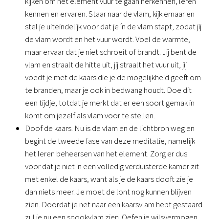
kijken om het element vuur te gaan herkennen, leren 
kennen en ervaren. Staar naar de vlam, kijk ernaar en 
stel je uiteindelijk voor dat je ín de vlam stapt, zodat jij 
de vlam wordt en het vuur wordt. Voel de warmte, 
maar ervaar dat je niet schroeit of brandt. Jij bent de 
vlam en straalt de hitte uit, jij straalt het vuur uit, jij 
voedt je met de kaars die je de mogelijkheid geeft om 
te branden, maar je ook in bedwang houdt. Doe dit 
een tijdje, totdat je merkt dat er een soort gemak in 
komt om jezelf als vlam voor te stellen.
Doof de kaars. Nu is de vlam en de lichtbron weg en 
begint de tweede fase van deze meditatie, namelijk 
het leren beheersen van het element. Zorg er dus 
voor dat je niet in een volledig verduisterde kamer zit 
met enkel de kaars, want als je de kaars dooft zie je 
dan niets meer. Je moet de lont nog kunnen blijven 
zien. Doordat je net naar een kaarsvlam hebt gestaard 
zul je nu een spookvlam zien. Oefen je wilsvermogen 