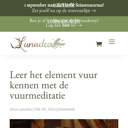
LOGIN SHOP
1 september start de Herfst Seizoenscursus!
Zet jezelf nu op de interesselijst →
LOGIN HEXCADEMY
Ben je al leerling aan de Hexcademy?
Log dan
hier
in! →
Leer het element vuur
kennen met de
vuurmeditatie
door
Lunadea
|
feb 24, 2016
|
Elementen