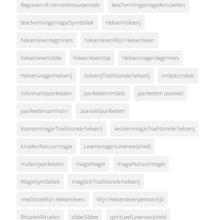
Begraven of crematierouwperiode
beschermingsmagieAmuletten
beschermingsmagieSymboliek
Heksenhekserij
heksenlevenbeginners
heksenlevenMijn Heksenleven
heksenlevensibbe
heksenleventips
Heksenvragenbeginners
Heksenvragenhekserij
hekserijTraditionele hekserij
imbolcimbolc
informatiejaarfeesten
jaarfeestenimbolc
jaarfeestenJaarwiel
jaarfeestensamhain
Jaarwieljaarfeesten
KaarsenmagieTraditionele hekserij
keukenmagieTraditionele hekserij
kruidenNatuurmagie
LevensvragenLevenswijsheid
mabonjaarfeesten
magieMagie
magieNatuurmagie
MagieSymboliek
magischTraditionele hekserij
meditatieMijn Heksenleven
Mijn Heksenlevenpersoonlijk
RituelenRituelen
sibbeSibbes
spiritueelLevenswijsheid