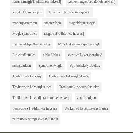
KaarsenmagieTraditionele hekserij
keukenmagieTraditionele hekserij
kruidenNatuurmagie
LevensvragenLevenswijsheid
mabonjaarfeesten
magieMagie
magieNatuurmagie
MagieSymboliek
magischTraditionele hekserij
meditatieMijn Heksenleven
Mijn Heksenlevenpersoonlijk
RituelenRituelen
sibbeSibbes
spiritueelLevenswijsheid
stiltegeluiden
SymboliekMagie
SymboliekSymboliek
Traditionele hekserij
Traditionele hekserijHekserij
Traditionele hekserijkruiden
Traditionele hekserijRituelen
Traditionele hekserijTraditionele hekserij
verenreinigen
vooroudersTraditionele hekserij
Werken of LevenLevensvragen
zelfontwikkelingLevenswijsheid