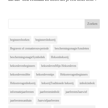
beginnersboeken
beginnershekserij
Begraven of crematierouwperiode
beschermingsmagieAmuletten
beschermingsmagieSymboliek
Heksenhekserij
heksenlevenbeginners
heksenlevenMijn Heksenleven
heksenlevensibbe
heksenleventips
Heksenvragenbeginners
Heksenvragenhekserij
hekserijTraditionele hekserij
imbolcimbolc
informatiejaarfeesten
jaarfeestenimbolc
jaarfeestenJaarwiel
jaarfeestensamhain
Jaarwieljaarfeesten