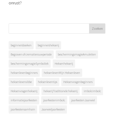
onrust?
beginnersboeken
beginnershekserij
Begraven of crematierouwperiode
beschermingsmagieAmuletten
beschermingsmagieSymboliek
Heksenhekserij
heksenlevenbeginners
heksenlevenMijn Heksenleven
heksenlevensibbe
heksenleventips
Heksenvragenbeginners
Heksenvragenhekserij
hekserijTraditionele hekserij
imbolcimbolc
informatiejaarfeesten
jaarfeestenimbolc
jaarfeestenJaarwiel
jaarfeestensamhain
Jaarwieljaarfeesten