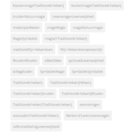
KaarsenmagieTraditionele hekserij
keukenmagieTraditionele hekserij
kruidenNatuurmagie
LevensvragenLevenswijsheid
mabonjaarfeesten
magieMagie
magieNatuurmagie
MagieSymboliek
magischTraditionele hekserij
meditatieMijn Heksenleven
Mijn Heksenlevenpersoonlijk
RituelenRituelen
sibbeSibbes
spiritueelLevenswijsheid
stiltegeluiden
SymboliekMagie
SymboliekSymboliek
Traditionele hekserij
Traditionele hekserijHekserij
Traditionele hekserijkruiden
Traditionele hekserijRituelen
Traditionele hekserijTraditionele hekserij
verenreinigen
vooroudersTraditionele hekserij
Werken of LevenLevensvragen
zelfontwikkelingLevenswijsheid