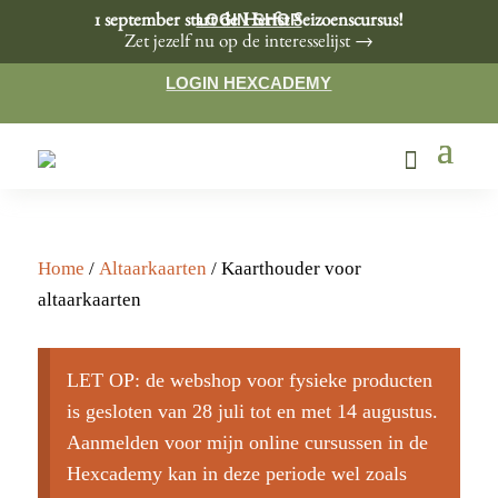
LOGIN SHOP
1 september start de Herfst Seizoenscursus!
Zet jezelf nu op de interesselijst →
LOGIN HEXCADEMY
Home
/
Altaarkaarten
/ Kaarthouder voor
altaarkaarten
LET OP: de webshop voor fysieke producten
is gesloten van 28 juli tot en met 14 augustus.
Aanmelden voor mijn online cursussen in de
Hexcademy kan in deze periode wel zoals