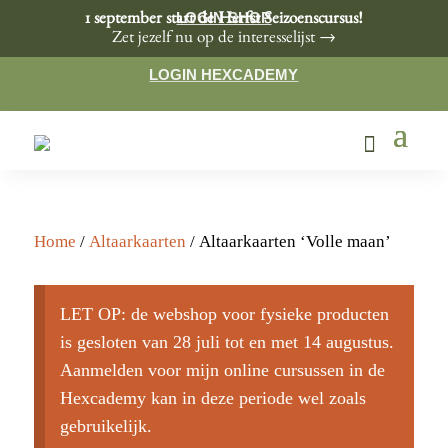
LOGIN SHOP
1 september start de Herfst Seizoenscursus!
Zet jezelf nu op de interesselijst →
LOGIN HEXCADEMY
Home
/
Altaarkaarten
/ Altaarkaarten ‘Volle maan’
LET OP: de webshop voor fysieke producten
is gesloten van 28 juli tot en met 14 augustus.
Aanmelden voor mijn online cursussen in de
Hexcademy kan in deze periode wel zoals
gebruikelijk.