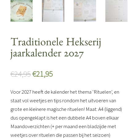
Traditionele Hekserij
jaarkalender 2027
Oorspronkelijke
Huidige
€
24,95
€
21,95
prijs
prijs
was:
is:
Voor 2027 heeft de kalender het thema ‘Rituelen’, en
€24,95.
€21,95.
staat vol weetjes en tips rondom het uitvoeren van
grote en kleinere magische rituelen! Maat: A4 (liggend)
dus opengeklapt is het een dubbele A4 boven elkaar
Maandoverzichten (+ per maand een bladzijde met
weetjes over rituelen die passen bij het seizoen)