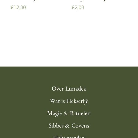
€
12,00
€
2,00
Over Lunadea
Wat is Hekserij?
Magie & Rituelen
Sibbes & Covens