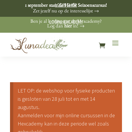
LOGIN SHOP
1 september start de Herfst Seizoenscursus!
Zet jezelf nu op de interesselijst →
LOGIN HEXCADEMY
Ben je al leerling aan de Hexcademy?
Log dan
hier
in! →
LET OP: de webshop voor fysieke producten
is gesloten van 28 juli tot en met 14
augustus.
Aanmelden voor mijn online cursussen in de
Hexcademy kan in deze periode wel zoals
gebruikelijk.